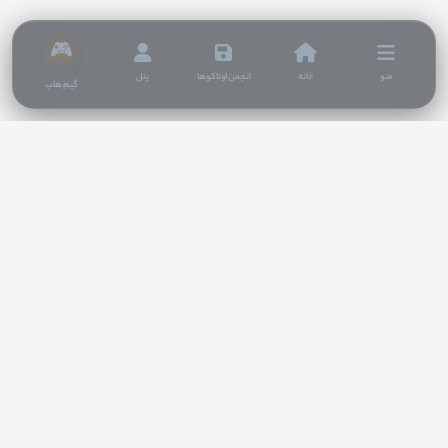
🎮
منو
خانه
انجمن اوتاکوها
پنل
گیم هاب
سلام به همه اوتاکوهای مشتی! اگه دنبال جایی می‌گردی که جدیدترین انیمه‌های ۲۰۲۵ و
۲۰۲۶ رو ثانیه‌ای بعد از پخش، با زیرنویس فارسی چسبیده یا دوبله خفن ببینی، درست اومدی.
ما در ناین انیمه (NineAnime) سعی کردیم بهترین کیفیت رو در کنار تماشای آنلاین بدون لگ
برات فراهم کنیم. از دنیای شونن و سنین گرفته تا عاشقانه‌های فانتزی، همه رو با ترافیک
نیم‌بها برات ردیف کردیم. اینجا فقط یک سایت دانلود نیست، اینجا قلمرو انیمه‌ست.