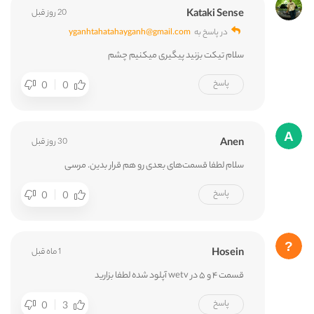
Kataki Sense
20 روز قبل
در پاسخ به
yganhtahatahayganh@gmail.com
سلام تیکت بزنید پیگیری میکنیم چشم
پاسخ
0
0
Anen
30 روز قبل
سلام لطفا قسمت‌های بعدی رو هم قرار بدین. مرسی
پاسخ
0
0
Hosein
1 ماه قبل
قسمت ۴ و ۵ در wetv آپلود شده لطفا بزارید
پاسخ
0
3