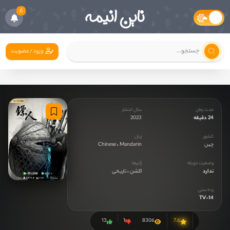
6
ورود/عضویت
مدت زمان
سال انتشار
24 دقیقه
2023
کشور
زبان
چین
Mandarin
،
Chinese
وضعیت دوبله
ژانرها
ندارد
اکشن
،
تاریخی
رده سنی
TV-14
13
1
8306
7.6