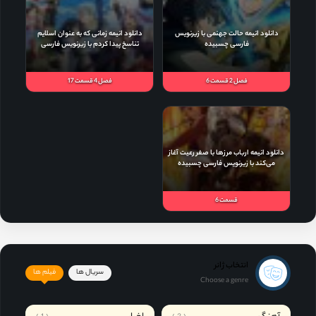
فصل 2 قسمت 6
فصل 4 قسمت 17
قسمت 6
انتخاب ژانر
سریال ها
فیلم ها
Choose a genre