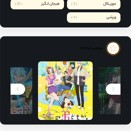
موزیکال
هیجان انگیز
25
3
ورزشی
4
بروزترین فیلم ها