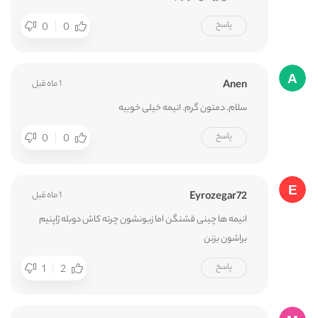
پاسخ
0
0
Anen
1 ماه قبل
سلام. دمتون گرم. انیمه خیلی خوبیه
پاسخ
0
0
Eyrozegar72
1 ماه قبل
انیمه ها چینی قشنگن اما زبونشون چرته کاش دوبله ژاپنیم
براشون بزنن
پاسخ
1
2