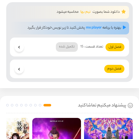
دانلود شما بصورت
نیم بها
محاسبه میشود
بهتره با برنامه
mx player
پخش کنید تا زیر نویس خودکار قرار بگیرد
تعداد قسمت : 15
تکمیل شده
فصل اول
فصل دوم
پیشنهاد میکنیم تماشا کنید