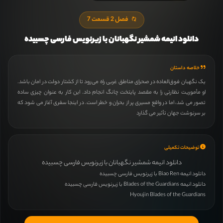
فصل 2 قسمت 7
دانلود انیمه شمشیر نگهبانان با زیرنویس فارسی چسبیده
خلاصه داستان
یک نگهبان فوق‌العاده در صحرای مناطق غربی راه می‌رود تا از کشتار دولت در امان باشد.
او مأموریت نظارتی را به مقصد پایتخت چانگ انجام داد. این کار به عنوان چیزی ساده
تصور می شد، اما در واقع مسیری پر از بحران و خطر است. در اینجا سفری آغاز می شود که
بر سرنوشت جهان تأثیر می گذارد
توضیحات تکمیلی
دانلود انیمه شمشیر نگهبانان با زیرنویس فارسی چسبیده
دانلود انیمه Biao Ren با زیرنویس فارسی چسبیده
دانلود انیمه Blades of the Guardians با زیرنویس فارسی چسبیده
Hyoujin Blades of the Guardians