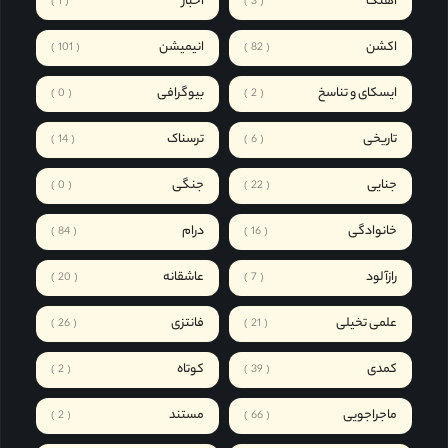
آهنگ
اخبار
1
3
اکشن
انیمیشن
101
82
ایسکای و تناسخ
بیوگرافی
0
2
تاریخی
ترسناک
14
6
جنایی
جنگی
0
22
خانوادگی
درام
84
16
رازآلود
عاشقانه
20
7
علمی تخیلی
فانتزی
26
21
کمدی
کوتاه
2
39
ماجراجویی
مستند
2
66